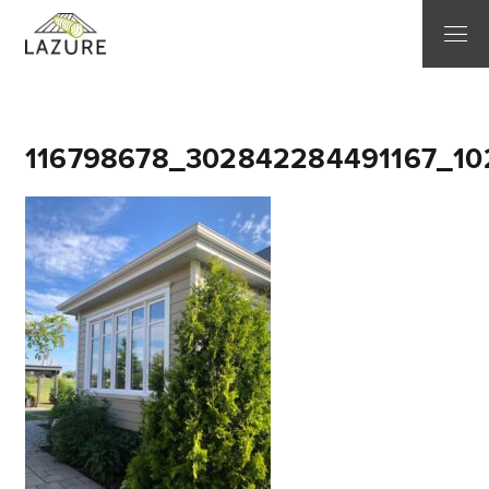
116798678_302842284491167_10