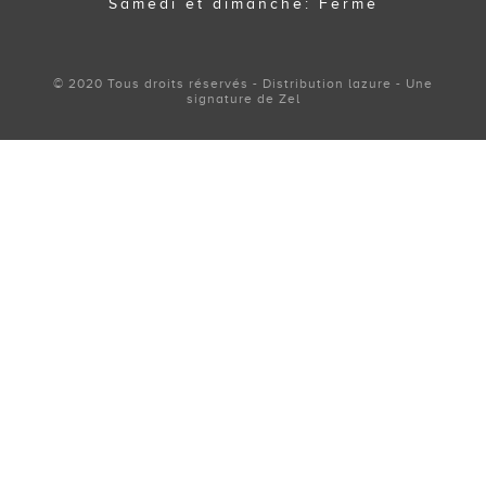
Samedi et dimanche: Fermé
© 2020 Tous droits réservés - Distribution lazure - Une
signature de Zel