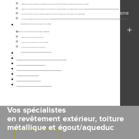
Plancher, escalier et limon d’aluminium
Plancher de fibre de verre
Rampes et colonnes de PVC / polyuréthane
Mur intimité
DÉCORATIONS
Moulures
Persiennes
Appliqués
Ventilateurs
ÉGOÛTS ET AQUEDUC
INSPIRATION
NOTRE ENTREPRISE
CARRIÈRE
BOUTIQUE
NOUS JOINDRE
FACEBOOK
Vos spécialistes
en revêtement extérieur,
toiture
métallique
et égout/aqueduc