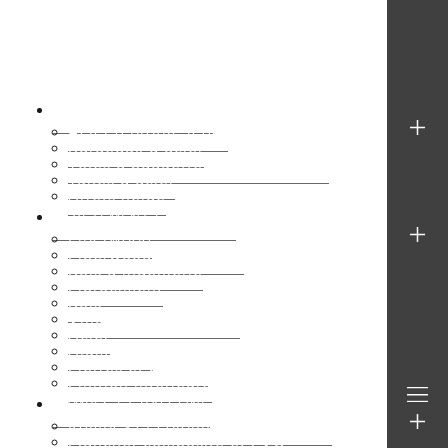
TOITURE MÉTALLIQUE
Acier à profilé léger
Bardeaux d’acier
Tôles à baguette (Traditionnelle)
Tuiles d’acier
Arrêts neige
REVÊTEMENT EXTÉRIEUR
Fiberwood
Fiberwood – Cabanon
Bois d’ingénierie
Fibrociment
Bois
Vinyle et copolymère
Acier
Aluminium
Pierres et briques
Finition intérieure
RAMPES ET BALCONS
Rampes et colonnes d’aluminium
Plancher composite et PVC