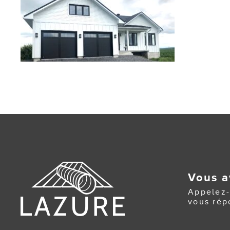
Vous a
Appelez-
vous rép