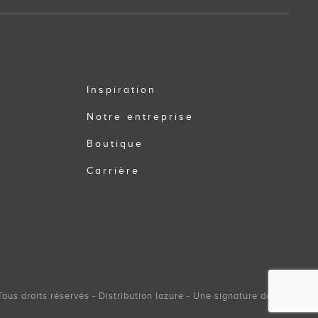
Inspiration
Notre entreprise
Boutique
Carrière
us droits réservés - Distribution lazure - Une signature de Zel