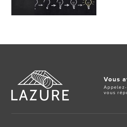
Vous a
Appelez-
vous rép