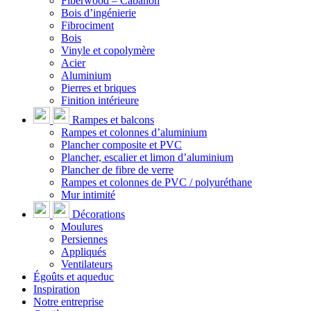
Fiberwood – Cabanon
Bois d’ingénierie
Fibrociment
Bois
Vinyle et copolymère
Acier
Aluminium
Pierres et briques
Finition intérieure
Rampes et balcons
Rampes et colonnes d’aluminium
Plancher composite et PVC
Plancher, escalier et limon d’aluminium
Plancher de fibre de verre
Rampes et colonnes de PVC / polyuréthane
Mur intimité
Décorations
Moulures
Persiennes
Appliqués
Ventilateurs
Égoûts et aqueduc
Inspiration
Notre entreprise