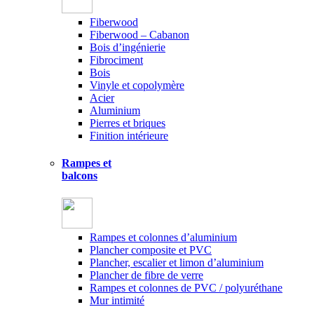
Fiberwood
Fiberwood – Cabanon
Bois d’ingénierie
Fibrociment
Bois
Vinyle et copolymère
Acier
Aluminium
Pierres et briques
Finition intérieure
Rampes et
balcons
Rampes et colonnes d’aluminium
Plancher composite et PVC
Plancher, escalier et limon d’aluminium
Plancher de fibre de verre
Rampes et colonnes de PVC / polyuréthane
Mur intimité