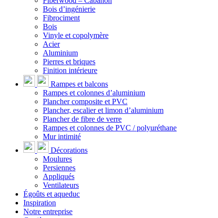
Fiberwood – Cabanon
Bois d’ingénierie
Fibrociment
Bois
Vinyle et copolymère
Acier
Aluminium
Pierres et briques
Finition intérieure
Rampes et balcons
Rampes et colonnes d’aluminium
Plancher composite et PVC
Plancher, escalier et limon d’aluminium
Plancher de fibre de verre
Rampes et colonnes de PVC / polyuréthane
Mur intimité
Décorations
Moulures
Persiennes
Appliqués
Ventilateurs
Égoûts et aqueduc
Inspiration
Notre entreprise