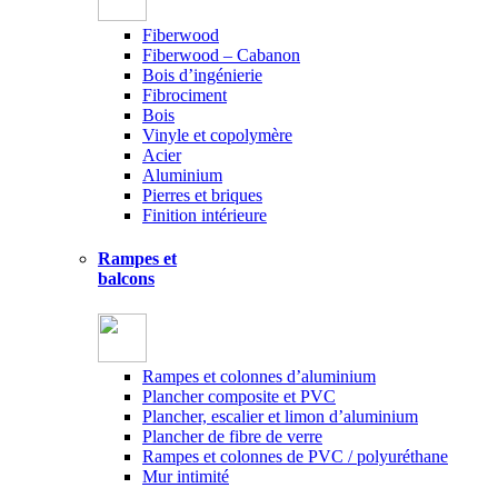
Fiberwood
Fiberwood – Cabanon
Bois d’ingénierie
Fibrociment
Bois
Vinyle et copolymère
Acier
Aluminium
Pierres et briques
Finition intérieure
Rampes et
balcons
Rampes et colonnes d’aluminium
Plancher composite et PVC
Plancher, escalier et limon d’aluminium
Plancher de fibre de verre
Rampes et colonnes de PVC / polyuréthane
Mur intimité