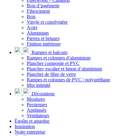
Fiberwood – Cabanon
Bois d’ingénierie
Fibrociment
Bois
Vinyle et copolymère
Acier
Aluminium
Pierres et briques
Finition intérieure
Rampes et balcons
Rampes et colonnes d’aluminium
Plancher composite et PVC
Plancher, escalier et limon d’aluminium
Plancher de fibre de verre
Rampes et colonnes de PVC / polyuréthane
Mur intimité
Décorations
Moulures
Persiennes
Appliqués
Ventilateurs
Égoûts et aqueduc
Inspiration
Notre entreprise