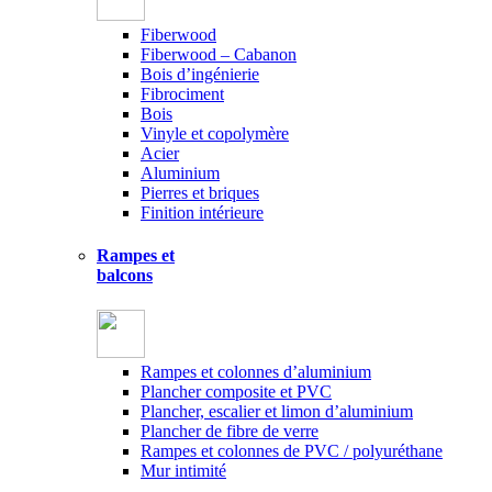
Fiberwood
Fiberwood – Cabanon
Bois d’ingénierie
Fibrociment
Bois
Vinyle et copolymère
Acier
Aluminium
Pierres et briques
Finition intérieure
Rampes et
balcons
Rampes et colonnes d’aluminium
Plancher composite et PVC
Plancher, escalier et limon d’aluminium
Plancher de fibre de verre
Rampes et colonnes de PVC / polyuréthane
Mur intimité