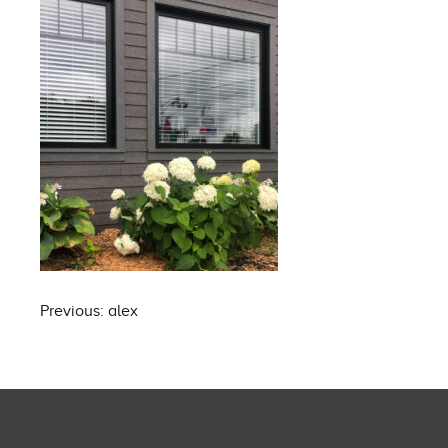
Post
Previous:
alex
navigation