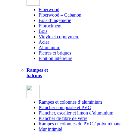
Fiberwood
Fiberwood – Cabanon
Bois d’ingénierie
Fibrociment
Bois
Vinyle et copolymère
Acier
Aluminium
Pierres et briques
Finition intérieure
Rampes et
balcons
Rampes et colonnes d’aluminium
Plancher composite et PVC
Plancher, escalier et limon d’aluminium
Plancher de fibre de verre
Rampes et colonnes de PVC / polyuréthane
Mur intimité