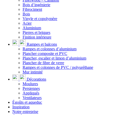
Fiberwood – Cabanon
Bois d’ingénierie
Fibrociment
Bois
Vinyle et copolymère
Acier
Aluminium
Pierres et briques
Finition intérieure
Rampes et balcons
Rampes et colonnes d’aluminium
Plancher composite et PVC
Plancher, escalier et limon d’aluminium
Plancher de fibre de verre
Rampes et colonnes de PVC / polyuréthane
Mur intimité
Décorations
Moulures
Persiennes
Appliqués
Ventilateurs
Égoûts et aqueduc
Inspiration
Notre entreprise