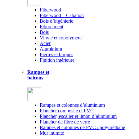
Fiberwood
Fiberwood – Cabanon
Bois d’ingénierie
Fibrociment
Bois
Vinyle et copolymère
Acier
Aluminium
Pierres et briques
Finition intérieure
Rampes et
balcons
Rampes et colonnes d’aluminium
Plancher composite et PVC
Plancher, escalier et limon d’aluminium
Plancher de fibre de verre
Rampes et colonnes de PVC / polyuréthane
Mur intimité