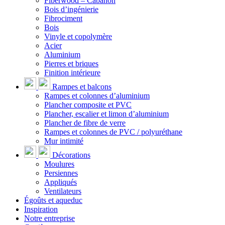
Fiberwood – Cabanon
Bois d’ingénierie
Fibrociment
Bois
Vinyle et copolymère
Acier
Aluminium
Pierres et briques
Finition intérieure
Rampes et balcons
Rampes et colonnes d’aluminium
Plancher composite et PVC
Plancher, escalier et limon d’aluminium
Plancher de fibre de verre
Rampes et colonnes de PVC / polyuréthane
Mur intimité
Décorations
Moulures
Persiennes
Appliqués
Ventilateurs
Égoûts et aqueduc
Inspiration
Notre entreprise