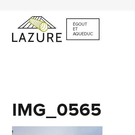
ÉGOUT
ET
AQUEDUC
IMG_0565