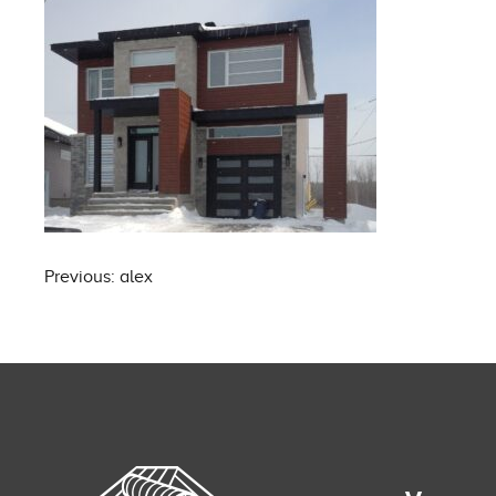
Post
Previous:
alex
navigation