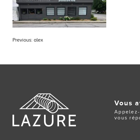
Post
Previous:
alex
navigation
Vous a
Appelez-
vous rép