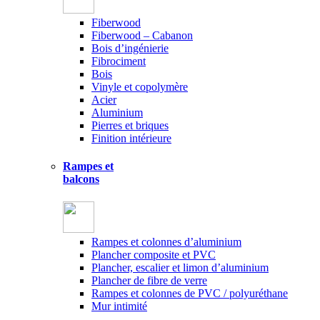
Fiberwood
Fiberwood – Cabanon
Bois d’ingénierie
Fibrociment
Bois
Vinyle et copolymère
Acier
Aluminium
Pierres et briques
Finition intérieure
Rampes et
balcons
Rampes et colonnes d’aluminium
Plancher composite et PVC
Plancher, escalier et limon d’aluminium
Plancher de fibre de verre
Rampes et colonnes de PVC / polyuréthane
Mur intimité