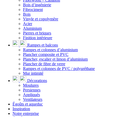
Fiberwood – Cabanon
Bois d’ingénierie
Fibrociment
Bois
Vinyle et copolymère
Acier
Aluminium
Pierres et briques
Finition intérieure
Rampes et balcons
Rampes et colonnes d’aluminium
Plancher composite et PVC
Plancher, escalier et limon d’aluminium
Plancher de fibre de verre
Rampes et colonnes de PVC / polyuréthane
Mur intimité
Décorations
Moulures
Persiennes
Appliqués
Ventilateurs
Égoûts et aqueduc
Inspiration
Notre entreprise