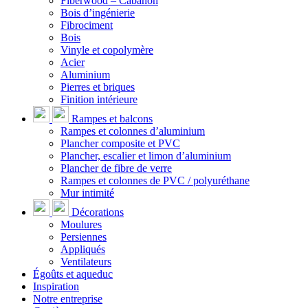
Fiberwood – Cabanon
Bois d’ingénierie
Fibrociment
Bois
Vinyle et copolymère
Acier
Aluminium
Pierres et briques
Finition intérieure
Rampes et balcons
Rampes et colonnes d’aluminium
Plancher composite et PVC
Plancher, escalier et limon d’aluminium
Plancher de fibre de verre
Rampes et colonnes de PVC / polyuréthane
Mur intimité
Décorations
Moulures
Persiennes
Appliqués
Ventilateurs
Égoûts et aqueduc
Inspiration
Notre entreprise