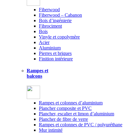
Fiberwood
Fiberwood – Cabanon
Bois d’ingénierie
Fibrociment
Bois
Vinyle et copolymère
Acier
Aluminium
Pierres et briques
Finition intérieure
Rampes et
balcons
Rampes et colonnes d’aluminium
Plancher composite et PVC
Plancher, escalier et limon d’aluminium
Plancher de fibre de verre
Rampes et colonnes de PVC / polyuréthane
Mur intimité