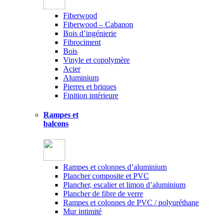
Fiberwood
Fiberwood – Cabanon
Bois d’ingénierie
Fibrociment
Bois
Vinyle et copolymère
Acier
Aluminium
Pierres et briques
Finition intérieure
Rampes et
balcons
Rampes et colonnes d’aluminium
Plancher composite et PVC
Plancher, escalier et limon d’aluminium
Plancher de fibre de verre
Rampes et colonnes de PVC / polyuréthane
Mur intimité