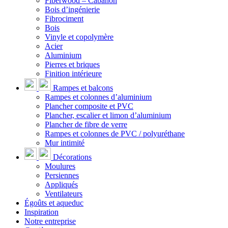
Fiberwood – Cabanon
Bois d’ingénierie
Fibrociment
Bois
Vinyle et copolymère
Acier
Aluminium
Pierres et briques
Finition intérieure
Rampes et balcons
Rampes et colonnes d’aluminium
Plancher composite et PVC
Plancher, escalier et limon d’aluminium
Plancher de fibre de verre
Rampes et colonnes de PVC / polyuréthane
Mur intimité
Décorations
Moulures
Persiennes
Appliqués
Ventilateurs
Égoûts et aqueduc
Inspiration
Notre entreprise