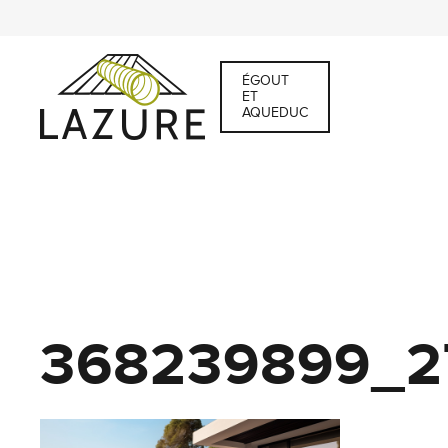
ÉGOUT
ET
AQUEDUC
368239899_2