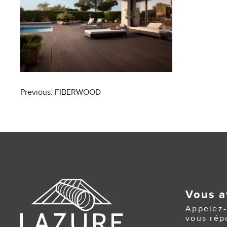
Post
Previous:
FIBERWOOD
navigation
Vous a
Appelez-
vous rép