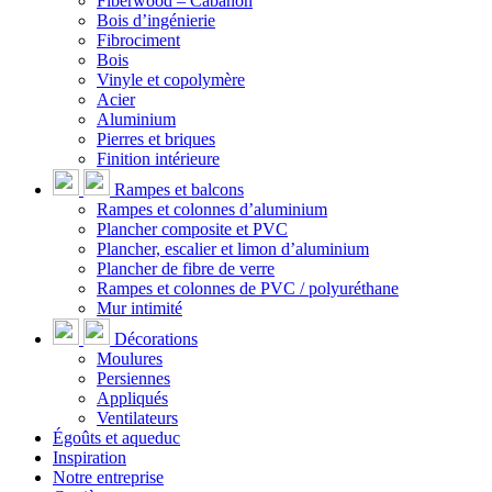
Fiberwood – Cabanon
Bois d’ingénierie
Fibrociment
Bois
Vinyle et copolymère
Acier
Aluminium
Pierres et briques
Finition intérieure
Rampes et balcons
Rampes et colonnes d’aluminium
Plancher composite et PVC
Plancher, escalier et limon d’aluminium
Plancher de fibre de verre
Rampes et colonnes de PVC / polyuréthane
Mur intimité
Décorations
Moulures
Persiennes
Appliqués
Ventilateurs
Égoûts et aqueduc
Inspiration
Notre entreprise