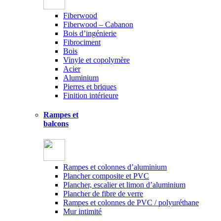
Fiberwood
Fiberwood – Cabanon
Bois d’ingénierie
Fibrociment
Bois
Vinyle et copolymère
Acier
Aluminium
Pierres et briques
Finition intérieure
Rampes et
balcons
Rampes et colonnes d’aluminium
Plancher composite et PVC
Plancher, escalier et limon d’aluminium
Plancher de fibre de verre
Rampes et colonnes de PVC / polyuréthane
Mur intimité