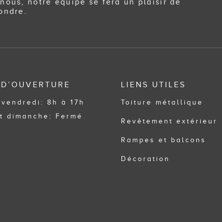
nous, notre équipe se fera un plaisir de
ondre.
 D’OUVERTURE
LIENS UTILES
 vendredi: 8h à 17h
Toiture métallique
t dimanche: Fermé
Revêtement extérieur
Rampes et balcons
Décoration