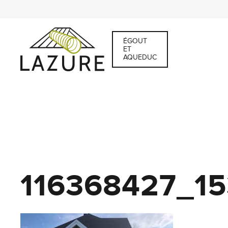
ÉGOUT
ET
AQUEDUC
116368427_1