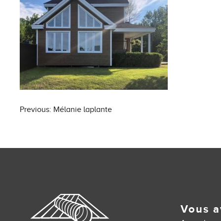
Post
Previous:
Mélanie laplante
navigation
Vous a