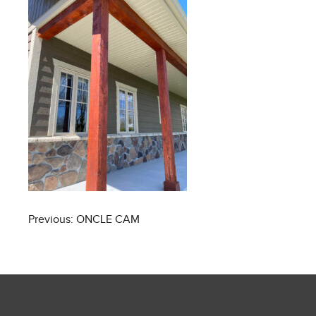
Post
Previous:
ONCLE CAM
navigation