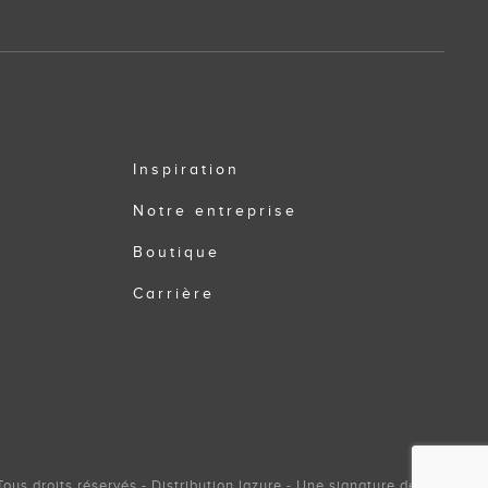
Inspiration
Notre entreprise
Boutique
Carrière
us droits réservés - Distribution lazure - Une signature de Zel