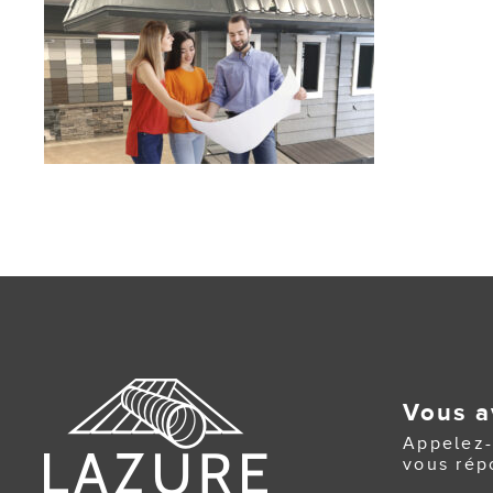
Vous a
Appelez-
vous rép