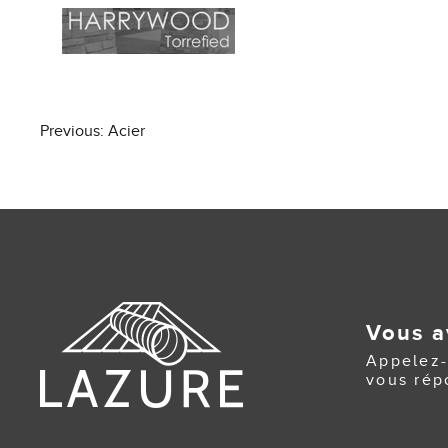
Post
Previous:
Acier
navigation
Vous a
Appelez-
vous rép