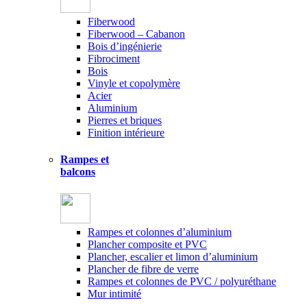
Fiberwood
Fiberwood – Cabanon
Bois d’ingénierie
Fibrociment
Bois
Vinyle et copolymère
Acier
Aluminium
Pierres et briques
Finition intérieure
Rampes et
balcons
Rampes et colonnes d’aluminium
Plancher composite et PVC
Plancher, escalier et limon d’aluminium
Plancher de fibre de verre
Rampes et colonnes de PVC / polyuréthane
Mur intimité