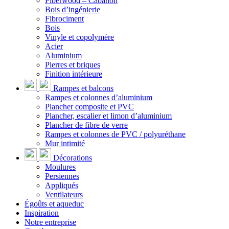
Fiberwood – Cabanon
Bois d’ingénierie
Fibrociment
Bois
Vinyle et copolymère
Acier
Aluminium
Pierres et briques
Finition intérieure
Rampes et balcons
Rampes et colonnes d’aluminium
Plancher composite et PVC
Plancher, escalier et limon d’aluminium
Plancher de fibre de verre
Rampes et colonnes de PVC / polyuréthane
Mur intimité
Décorations
Moulures
Persiennes
Appliqués
Ventilateurs
Égoûts et aqueduc
Inspiration
Notre entreprise