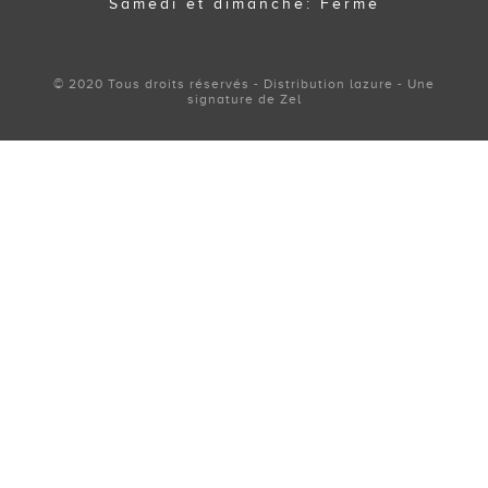
Samedi et dimanche: Fermé
© 2020 Tous droits réservés - Distribution lazure - Une
signature de Zel