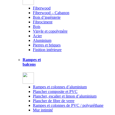
Fiberwood
Fiberwood – Cabanon
Bois d’ingénierie
Fibrociment
Bois
Vinyle et copolymère
Acier
Aluminium
Pierres et briques
Finition intérieure
Rampes et
balcons
Rampes et colonnes d’aluminium
Plancher composite et PVC
Plancher, escalier et limon d’aluminium
Plancher de fibre de verre
Rampes et colonnes de PVC / polyuréthane
Mur intimité