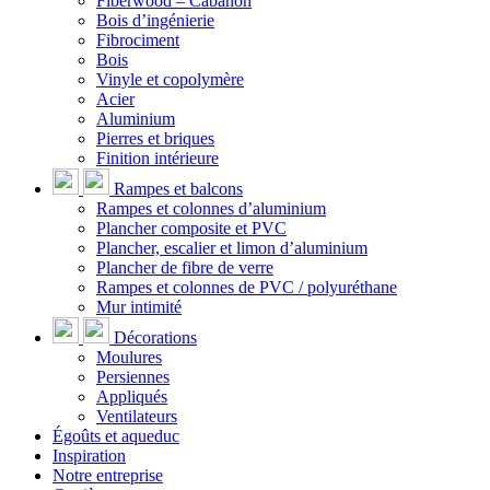
Fiberwood – Cabanon
Bois d’ingénierie
Fibrociment
Bois
Vinyle et copolymère
Acier
Aluminium
Pierres et briques
Finition intérieure
Rampes et balcons
Rampes et colonnes d’aluminium
Plancher composite et PVC
Plancher, escalier et limon d’aluminium
Plancher de fibre de verre
Rampes et colonnes de PVC / polyuréthane
Mur intimité
Décorations
Moulures
Persiennes
Appliqués
Ventilateurs
Égoûts et aqueduc
Inspiration
Notre entreprise