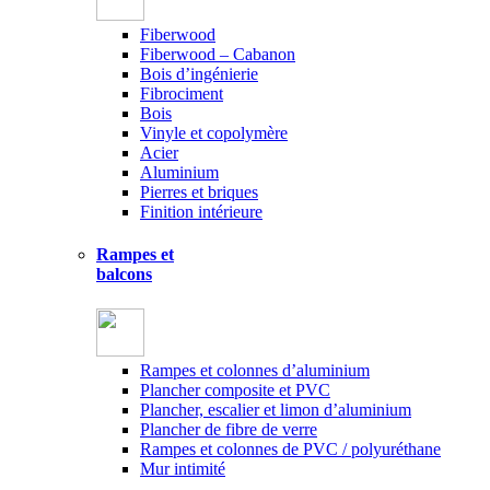
Fiberwood
Fiberwood – Cabanon
Bois d’ingénierie
Fibrociment
Bois
Vinyle et copolymère
Acier
Aluminium
Pierres et briques
Finition intérieure
Rampes et
balcons
Rampes et colonnes d’aluminium
Plancher composite et PVC
Plancher, escalier et limon d’aluminium
Plancher de fibre de verre
Rampes et colonnes de PVC / polyuréthane
Mur intimité