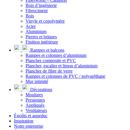
Fiberwood – Cabanon
Bois d’ingénierie
Fibrociment
Bois
Vinyle et copolymère
Acier
Aluminium
Pierres et briques
Finition intérieure
Rampes et balcons
Rampes et colonnes d’aluminium
Plancher composite et PVC
Plancher, escalier et limon d’aluminium
Plancher de fibre de verre
Rampes et colonnes de PVC / polyuréthane
Mur intimité
Décorations
Moulures
Persiennes
Appliqués
Ventilateurs
Égoûts et aqueduc
Inspiration
Notre entreprise