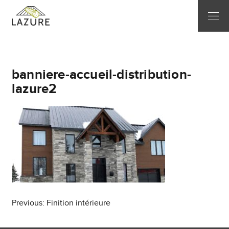
banniere-accueil-distribution-
lazure2
Post
Previous:
Finition intérieure
navigation