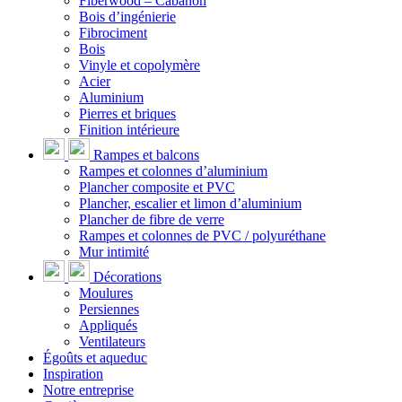
Fiberwood – Cabanon
Bois d’ingénierie
Fibrociment
Bois
Vinyle et copolymère
Acier
Aluminium
Pierres et briques
Finition intérieure
Rampes et balcons
Rampes et colonnes d’aluminium
Plancher composite et PVC
Plancher, escalier et limon d’aluminium
Plancher de fibre de verre
Rampes et colonnes de PVC / polyuréthane
Mur intimité
Décorations
Moulures
Persiennes
Appliqués
Ventilateurs
Égoûts et aqueduc
Inspiration
Notre entreprise