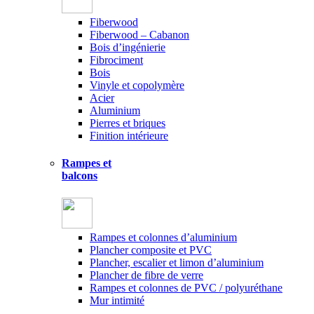
Fiberwood
Fiberwood – Cabanon
Bois d’ingénierie
Fibrociment
Bois
Vinyle et copolymère
Acier
Aluminium
Pierres et briques
Finition intérieure
Rampes et
balcons
Rampes et colonnes d’aluminium
Plancher composite et PVC
Plancher, escalier et limon d’aluminium
Plancher de fibre de verre
Rampes et colonnes de PVC / polyuréthane
Mur intimité