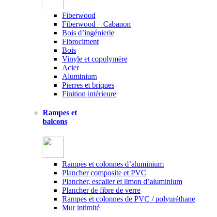
Fiberwood
Fiberwood – Cabanon
Bois d’ingénierie
Fibrociment
Bois
Vinyle et copolymère
Acier
Aluminium
Pierres et briques
Finition intérieure
Rampes et
balcons
Rampes et colonnes d’aluminium
Plancher composite et PVC
Plancher, escalier et limon d’aluminium
Plancher de fibre de verre
Rampes et colonnes de PVC / polyuréthane
Mur intimité