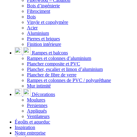
Fiberwood – Cabanon
Bois d’ingénierie
Fibrociment
Bois
Vinyle et copolymère
Acier
Aluminium
Pierres et briques
Finition intérieure
Rampes et balcons
Rampes et colonnes d’aluminium
Plancher composite et PVC
Plancher, escalier et limon d’aluminium
Plancher de fibre de verre
Rampes et colonnes de PVC / polyuréthane
Mur intimité
Décorations
Moulures
Persiennes
Appliqués
Ventilateurs
Égoûts et aqueduc
Inspiration
Notre entreprise